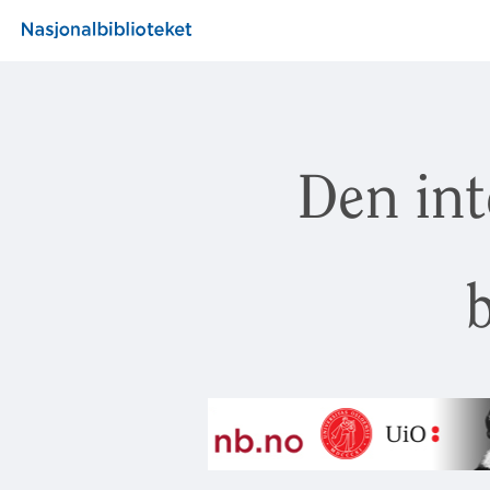
Den int
b