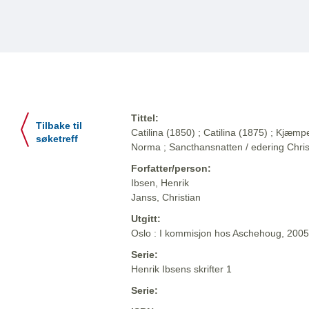
Tittel:
Tilbake til
Catilina (1850) ; Catilina (1875) ; Kjæ
søketreff
Norma ; Sancthansnatten / edering Chris
Forfatter/person:
Ibsen, Henrik
Janss, Christian
Utgitt:
Oslo : I kommisjon hos Aschehoug, 2005
Serie:
Henrik Ibsens skrifter 1
Serie: