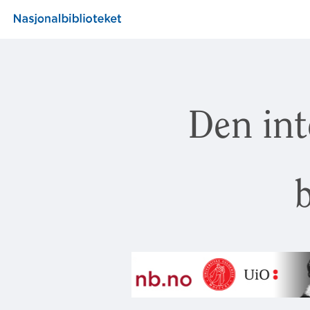
Den int
b