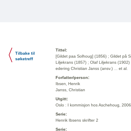
Tittel:
Tilbake til
[Gildet paa Solhoug] (1856) ; Gildet på S
søketreff
Liljekrans (1857) ; Olaf Liljekrans (1902) 
edering Christian Janss (ansv.) ... et al.
Forfatter/person:
Ibsen, Henrik
Janss, Christian
Utgitt:
Oslo : I kommisjon hos Aschehoug, 2006
Serie:
Henrik Ibsens skrifter 2
Serie: