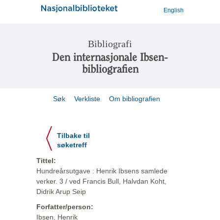
English
Bibliografi
Den internasjonale Ibsen-
bibliografien
Søk
Verkliste
Om bibliografien
Tilbake til
søketreff
Tittel:
Hundreårsutgave : Henrik Ibsens samlede
verker. 3 / ved Francis Bull, Halvdan Koht,
Didrik Arup Seip
Forfatter/person:
Ibsen, Henrik