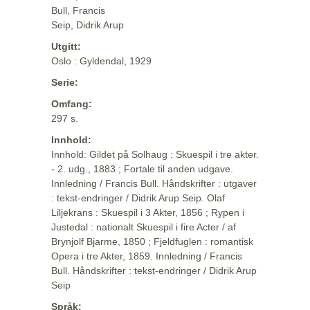
Bull, Francis
Seip, Didrik Arup
Utgitt:
Oslo : Gyldendal, 1929
Serie:
Omfang:
297 s.
Innhold:
Innhold: Gildet på Solhaug : Skuespil i tre akter.
- 2. udg., 1883 ; Fortale til anden udgave.
Innledning / Francis Bull. Håndskrifter : utgaver
: tekst-endringer / Didrik Arup Seip. Olaf
Liljekrans : Skuespil i 3 Akter, 1856 ; Rypen i
Justedal : nationalt Skuespil i fire Acter / af
Brynjolf Bjarme, 1850 ; Fjeldfuglen : romantisk
Opera i tre Akter, 1859. Innledning / Francis
Bull. Håndskrifter : tekst-endringer / Didrik Arup
Seip
Språk: