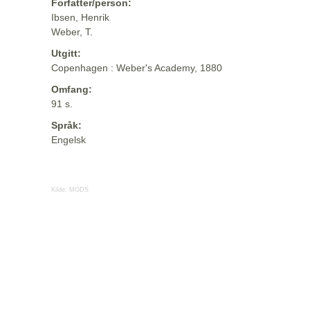
Forfatter/person:
Ibsen, Henrik
Weber, T.
Utgitt:
Copenhagen : Weber's Academy, 1880
Omfang:
91 s.
Språk:
Engelsk
Kilde:
MODS