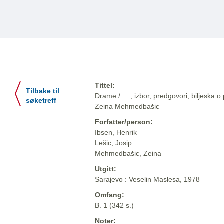
Tittel:
Tilbake til
Drame / ... ; izbor, predgovori, biljeska o
søketreff
Zeina Mehmedbašic
Forfatter/person:
Ibsen, Henrik
Lešic, Josip
Mehmedbašic, Zeina
Utgitt:
Sarajevo : Veselin Maslesa, 1978
Omfang:
B. 1 (342 s.)
Noter: