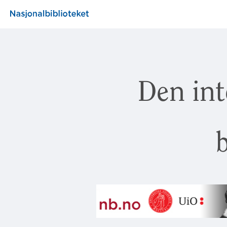
Den int
b