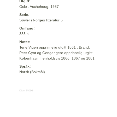
Utgitt:
Oslo : Aschehoug, 1987
Serie:
Søyler i Norges litteratur 5
Omfang:
383 s.
Noter:
Terje Vigen opprinnelig utgitt 1861 ; Brand,
Peer Gynt og Gengangere opprinnelig utgitt:
København, henholdsvis 1866, 1867 og 1881.
Språk:
Norsk (Bokmål)
Kilde:
MODS