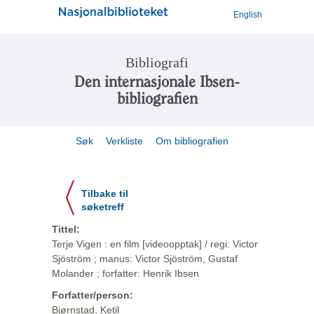
English
Bibliografi
Den internasjonale Ibsen-
bibliografien
Søk
Verkliste
Om bibliografien
Tilbake til
søketreff
Tittel:
Terje Vigen : en film [videoopptak] / regi: Victor
Sjöström ; manus: Victor Sjöström, Gustaf
Molander ; forfatter: Henrik Ibsen
Forfatter/person:
Bjørnstad, Ketil