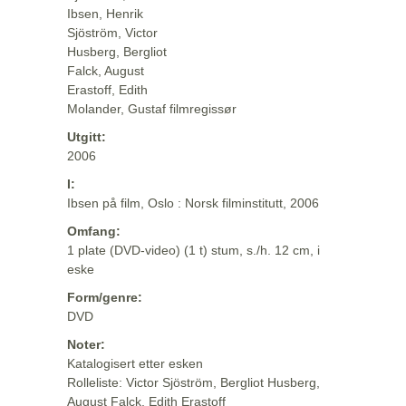
Ibsen, Henrik
Sjöström, Victor
Husberg, Bergliot
Falck, August
Erastoff, Edith
Molander, Gustaf filmregissør
Utgitt:
2006
I:
Ibsen på film, Oslo : Norsk filminstitutt, 2006
Omfang:
1 plate (DVD-video) (1 t) stum, s./h. 12 cm, i
eske
Form/genre:
DVD
Noter:
Katalogisert etter esken
Rolleliste: Victor Sjöström, Bergliot Husberg,
August Falck, Edith Erastoff