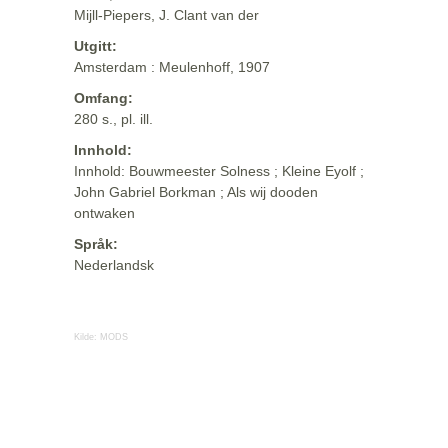
Mijll-Piepers, J. Clant van der
Utgitt:
Amsterdam : Meulenhoff, 1907
Omfang:
280 s., pl. ill.
Innhold:
Innhold: Bouwmeester Solness ; Kleine Eyolf ;
John Gabriel Borkman ; Als wij dooden
ontwaken
Språk:
Nederlandsk
Kilde:
MODS