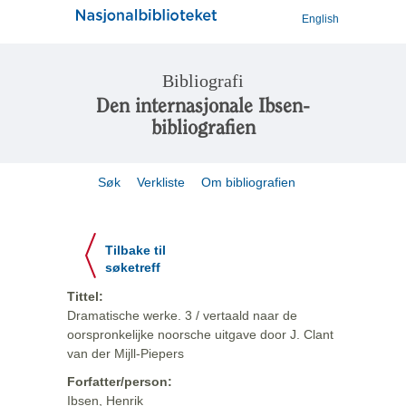
English
Bibliografi
Den internasjonale Ibsen-
bibliografien
Søk
Verkliste
Om bibliografien
Tilbake til
søketreff
Tittel:
Dramatische werke. 3 / vertaald naar de
oorspronkelijke noorsche uitgave door J. Clant
van der Mijll-Piepers
Forfatter/person:
Ibsen, Henrik