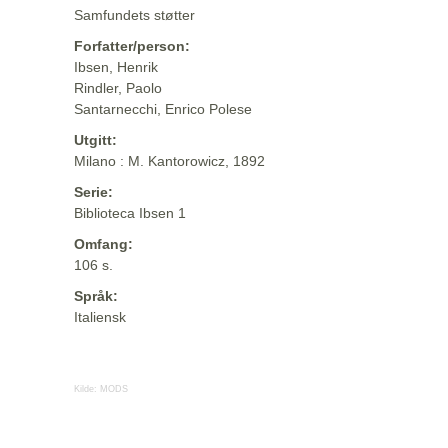
Samfundets støtter
Forfatter/person:
Ibsen, Henrik
Rindler, Paolo
Santarnecchi, Enrico Polese
Utgitt:
Milano : M. Kantorowicz, 1892
Serie:
Biblioteca Ibsen 1
Omfang:
106 s.
Språk:
Italiensk
Kilde:
MODS