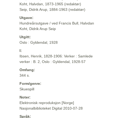
Koht, Halvdan, 1873-1965 (redaktør)
Seip, Didrik Arup, 1884-1963 (redaktør)
Utgave:
Hundreårsutgave / ved Francis Bull, Halvdan
Koht, Didrik Arup Seip
Utgitt:
Oslo : Gyldendal, 1928
I:
Ibsen, Henrik, 1828-1906: Verker : Samlede
verker : B. 2, Oslo : Gyldendal, 1928-57
Omfang:
344 s.
Form/genre:
Skuespill
Noter:
Elektronisk reproduksjon [Norge]
Nasjonalbiblioteket Digital 2010-07-28
Språk: