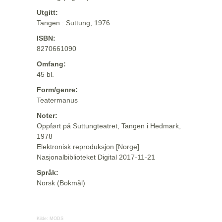
Utgitt:
Tangen : Suttung, 1976
ISBN:
8270661090
Omfang:
45 bl.
Form/genre:
Teatermanus
Noter:
Oppført på Suttungteatret, Tangen i Hedmark,
1978
Elektronisk reproduksjon [Norge]
Nasjonalbiblioteket Digital 2017-11-21
Språk:
Norsk (Bokmål)
Kilde:
MODS