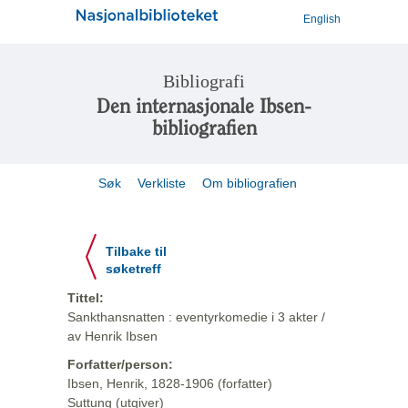
English
Bibliografi
Den internasjonale Ibsen-
bibliografien
Søk
Verkliste
Om bibliografien
Tilbake til
søketreff
Tittel:
Sankthansnatten : eventyrkomedie i 3 akter /
av Henrik Ibsen
Forfatter/person:
Ibsen, Henrik, 1828-1906 (forfatter)
Suttung (utgiver)