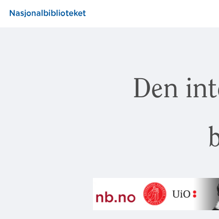
Den int
b