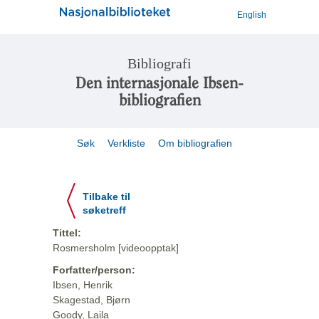
English
Bibliografi
Den internasjonale Ibsen-
bibliografien
Søk
Verkliste
Om bibliografien
Tilbake til
søketreff
Tittel:
Rosmersholm [videoopptak]
Forfatter/person:
Ibsen, Henrik
Skagestad, Bjørn
Goody, Laila