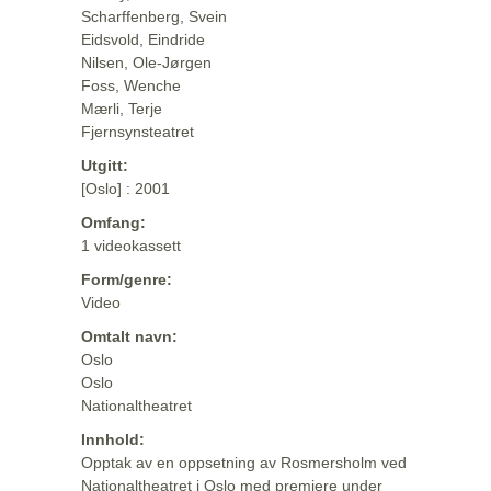
Scharffenberg, Svein
Eidsvold, Eindride
Nilsen, Ole-Jørgen
Foss, Wenche
Mærli, Terje
Fjernsynsteatret
Utgitt:
[Oslo] : 2001
Omfang:
1 videokassett
Form/genre:
Video
Omtalt navn:
Oslo
Oslo
Nationaltheatret
Innhold:
Opptak av en oppsetning av Rosmersholm ved
Nationaltheatret i Oslo med premiere under