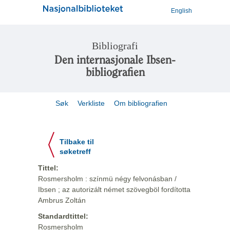
English
Bibliografi
Den internasjonale Ibsen-
bibliografien
Søk
Verkliste
Om bibliografien
Tilbake til
søketreff
Tittel:
Rosmersholm : színmü négy felvonásban /
Ibsen ; az autorizált német szövegböl fordította
Ambrus Zoltán
Standardtittel:
Rosmersholm