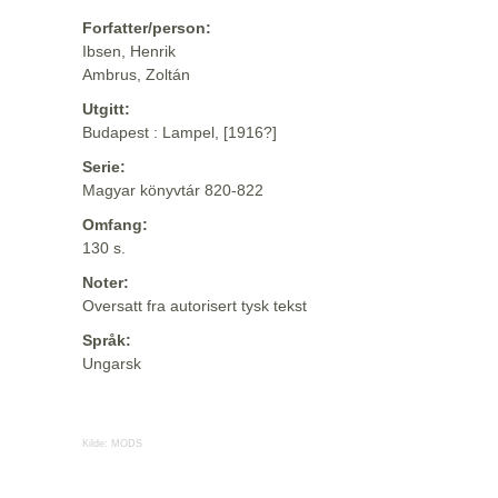
Forfatter/person:
Ibsen, Henrik
Ambrus, Zoltán
Utgitt:
Budapest : Lampel, [1916?]
Serie:
Magyar könyvtár 820-822
Omfang:
130 s.
Noter:
Oversatt fra autorisert tysk tekst
Språk:
Ungarsk
Kilde:
MODS