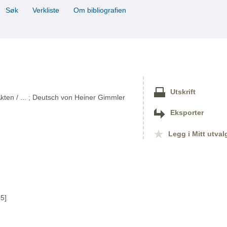
Søk
Verkliste
Om bibliografien
Utskrift
kten / ... ; Deutsch von Heiner Gimmler
Eksporter
Legg i Mitt utval
5]