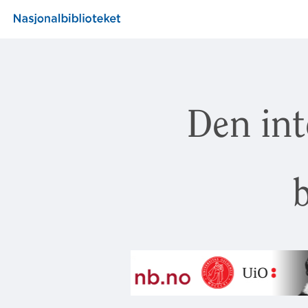
Den int
b