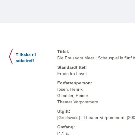
Tittel:
Tilbake til
Die Frau vom Meer : Schauspiel in fünf A
søketreff
Standardtittel:
Fruen fra havet
Forfatter/person:
Ibsen, Henrik
Gimmler, Heiner
Theater Vorpommern
Utgitt:
[Greifswald] : Theater Vorpommern, [200
Omfang:
[47] s.