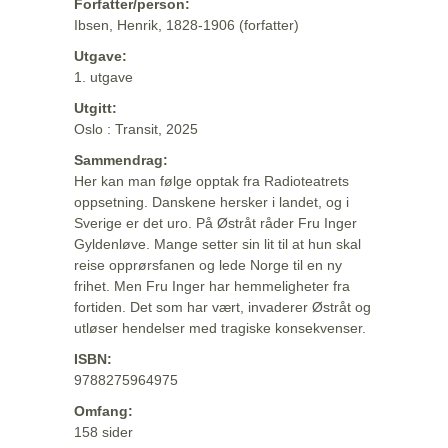
Forfatter/person:
Ibsen, Henrik, 1828-1906 (forfatter)
Utgave:
1. utgave
Utgitt:
Oslo : Transit, 2025
Sammendrag:
Her kan man følge opptak fra Radioteatrets
oppsetning. Danskene hersker i landet, og i
Sverige er det uro. På Østråt råder Fru Inger
Gyldenløve. Mange setter sin lit til at hun skal
reise opprørsfanen og lede Norge til en ny
frihet. Men Fru Inger har hemmeligheter fra
fortiden. Det som har vært, invaderer Østråt og
utløser hendelser med tragiske konsekvenser.
ISBN:
9788275964975
Omfang:
158 sider