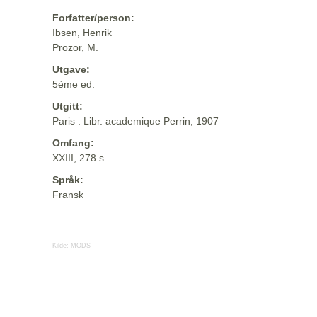
Forfatter/person:
Ibsen, Henrik
Prozor, M.
Utgave:
5ème ed.
Utgitt:
Paris : Libr. academique Perrin, 1907
Omfang:
XXIII, 278 s.
Språk:
Fransk
Kilde:
MODS