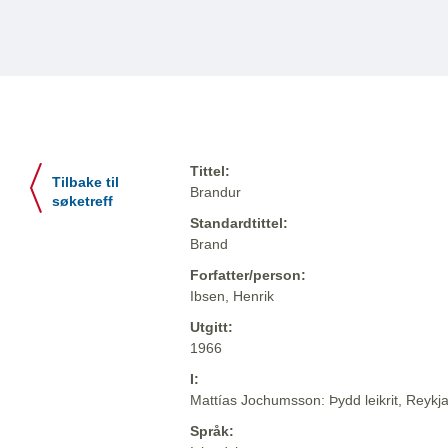
Tittel:
Tilbake til
Brandur
søketreff
Standardtittel:
Brand
Forfatter/person:
Ibsen, Henrik
Utgitt:
1966
I:
Mattías Jochumsson: Þydd leikrit, Reykja
Språk: