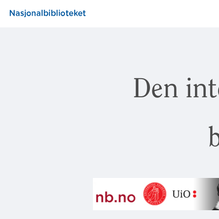
Den int
b