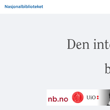
Den int
b