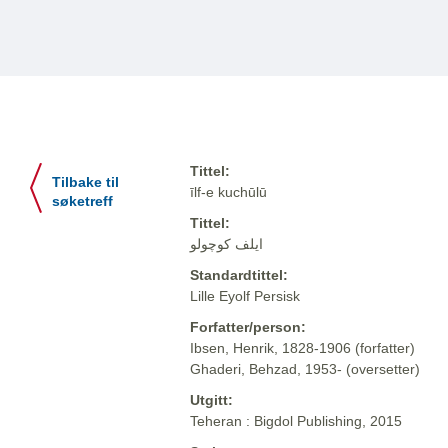
Tittel:
Tilbake til
īlf-e kuchūlū
søketreff
Tittel:
ایلف کوچولو
Standardtittel:
Lille Eyolf Persisk
Forfatter/person:
Ibsen, Henrik, 1828-1906 (forfatter)
Ghaderi, Behzad, 1953- (oversetter)
Utgitt:
Teheran : Bigdol Publishing, 2015