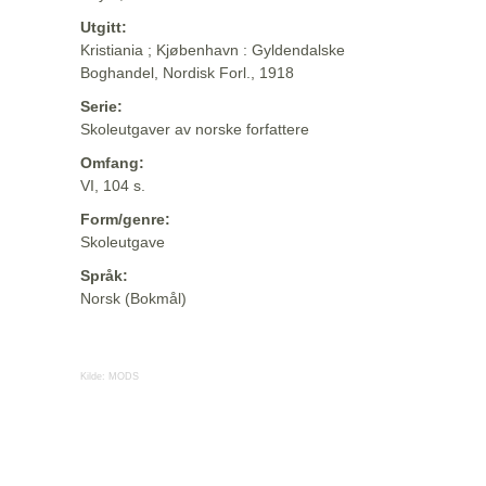
Utgitt:
Kristiania ; Kjøbenhavn : Gyldendalske
Boghandel, Nordisk Forl., 1918
Serie:
Skoleutgaver av norske forfattere
Omfang:
VI, 104 s.
Form/genre:
Skoleutgave
Språk:
Norsk (Bokmål)
Kilde:
MODS