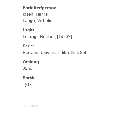
Forfatter/person:
Ibsen, Henrik
Lange, Wilhelm
Utgitt:
Leipzig : Reclam, [1923?]
Serie:
Reclams Universal-Bibliothek 958
Omfang:
92 s.
Språk:
Tysk
Kilde:
MODS