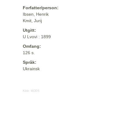
Forfatter/person:
Ibsen, Henrik
Kmit, Jurij
Utgitt:
U Lvovi : 1899
Omfang:
126 s.
Språk:
Ukrainsk
Kilde:
MODS