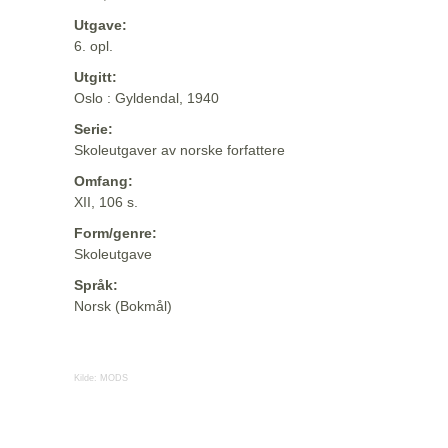
Utgave:
6. opl.
Utgitt:
Oslo : Gyldendal, 1940
Serie:
Skoleutgaver av norske forfattere
Omfang:
XII, 106 s.
Form/genre:
Skoleutgave
Språk:
Norsk (Bokmål)
Kilde:
MODS