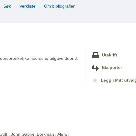
Søk
Verkliste
Om bibliografien
Utskrift
oorspronkelijke noorsche uitgave door J.
Eksporter
Legg i Mitt utval
olf ; John Gabriel Borkman ; Als wij