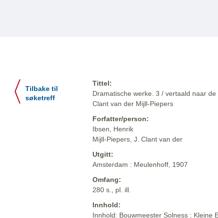
Tittel:
Tilbake til
Dramatische werke. 3 / vertaald naar de 
søketreff
Clant van der Mijll-Piepers
Forfatter/person:
Ibsen, Henrik
Mijll-Piepers, J. Clant van der
Utgitt:
Amsterdam : Meulenhoff, 1907
Omfang:
280 s., pl. ill.
Innhold:
Innhold: Bouwmeester Solness ; Kleine Ey