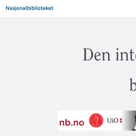
Den int
b