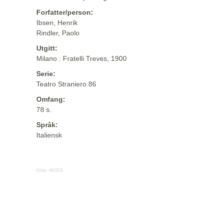
Forfatter/person:
Ibsen, Henrik
Rindler, Paolo
Utgitt:
Milano : Fratelli Treves, 1900
Serie:
Teatro Straniero 86
Omfang:
78 s.
Språk:
Italiensk
Kilde:
MODS