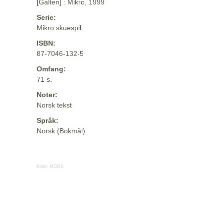
[Galten] : Mikro, 1999
Serie:
Mikro skuespil
ISBN:
87-7046-132-5
Omfang:
71 s.
Noter:
Norsk tekst
Språk:
Norsk (Bokmål)
Kilde:
MODS