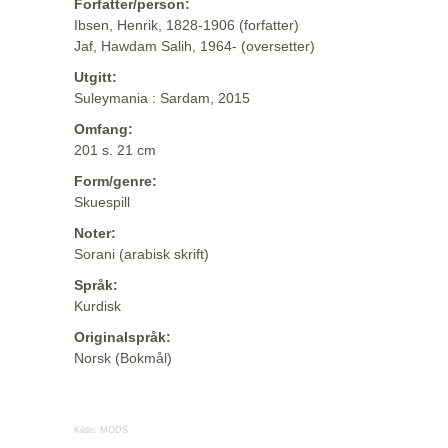
Forfatter/person:
Ibsen, Henrik, 1828-1906 (forfatter)
Jaf, Hawdam Salih, 1964- (oversetter)
Utgitt:
Suleymania : Sardam, 2015
Omfang:
201 s. 21 cm
Form/genre:
Skuespill
Noter:
Sorani (arabisk skrift)
Språk:
Kurdisk
Originalspråk:
Norsk (Bokmål)
Kilde:
MODS