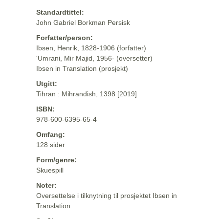
Standardtittel:
John Gabriel Borkman Persisk
Forfatter/person:
Ibsen, Henrik, 1828-1906 (forfatter)
'Umrani, Mir Majid, 1956- (oversetter)
Ibsen in Translation (prosjekt)
Utgitt:
Tihran : Mihrandish, 1398 [2019]
ISBN:
978-600-6395-65-4
Omfang:
128 sider
Form/genre:
Skuespill
Noter:
Oversettelse i tilknytning til prosjektet Ibsen in
Translation