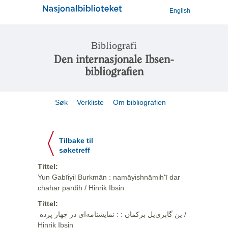
English
Bibliografi
Den internasjonale Ibsen-
bibliografien
Søk
Verkliste
Om bibliografien
Tilbake til
søketreff
Tittel:
Yun Gabīiyil Burkmān : namāyishnāmihʹī dar
chahār pardih / Hinrik Ibsin
Tittel:
ین گابری‌یل برکمان : ‏:‏ نمایشنامه‌ای در چهار پرده ‏ /
Hinrik Ibsin