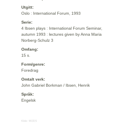
Utgitt:
Oslo : International Forum, 1993
Serie:
4 Ibsen plays : International Forum Seminar,
autumn 1993 : lectures given by Anna Maria
Norberg-Schulz 3
Omfang:
15 s.
Form/genre:
Foredrag
Omtalt verk:
John Gabriel Borkman / Ibsen, Henrik
Språk:
Engelsk
Kilde:
MODS