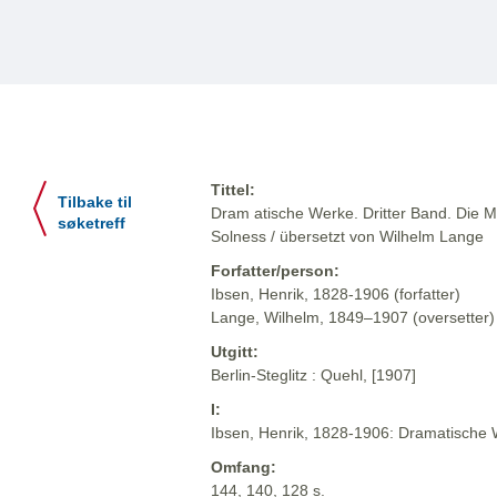
Tittel:
Tilbake til
Dram atische Werke. Dritter Band. Die M
søketreff
Solness / übersetzt von Wilhelm Lange
Forfatter/person:
Ibsen, Henrik, 1828-1906 (forfatter)
Lange, Wilhelm, 1849–1907 (oversetter)
Utgitt:
Berlin-Steglitz : Quehl, [1907]
I:
Ibsen, Henrik, 1828-1906: Dramatische We
Omfang:
144, 140, 128 s.