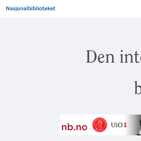
Den int
b