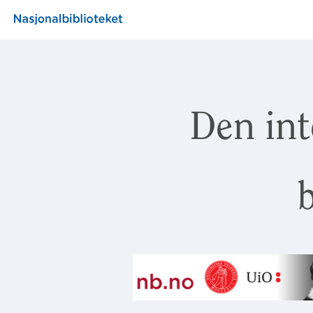
Den int
b