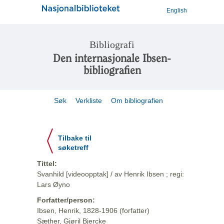
English
Bibliografi
Den internasjonale Ibsen-
bibliografien
Søk
Verkliste
Om bibliografien
Tilbake til
søketreff
Tittel:
Svanhild [videoopptak] / av Henrik Ibsen ; regi:
Lars Øyno
Forfatter/person:
Ibsen, Henrik, 1828-1906 (forfatter)
Sæther, Gjøril Bjercke