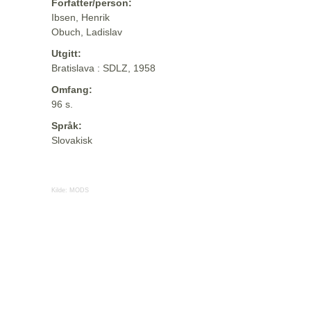
Forfatter/person:
Ibsen, Henrik
Obuch, Ladislav
Utgitt:
Bratislava : SDLZ, 1958
Omfang:
96 s.
Språk:
Slovakisk
Kilde:
MODS