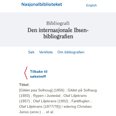
English
Bibliografi
Den internasjonale Ibsen-
bibliografien
Søk
Verkliste
Om bibliografien
Tilbake til
søketreff
Tittel:
[Gildet paa Solhoug] (1856) ; Gildet på Solhaug
(1883) ; Rypen i Justedal ; Olaf Liljekrans
(1857) ; Olaf Liljekrans (1902) ; Fjeldfuglen ;
Olaf Liljekrans (1877/78)] / edering Christian
Janss (ansv.) ... et al.