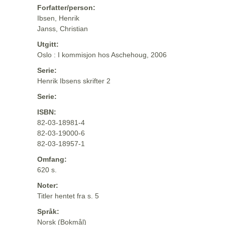
Forfatter/person:
Ibsen, Henrik
Janss, Christian
Utgitt:
Oslo : I kommisjon hos Aschehoug, 2006
Serie:
Henrik Ibsens skrifter 2
Serie:
ISBN:
82-03-18981-4
82-03-19000-6
82-03-18957-1
Omfang:
620 s.
Noter:
Titler hentet fra s. 5
Språk:
Norsk (Bokmål)