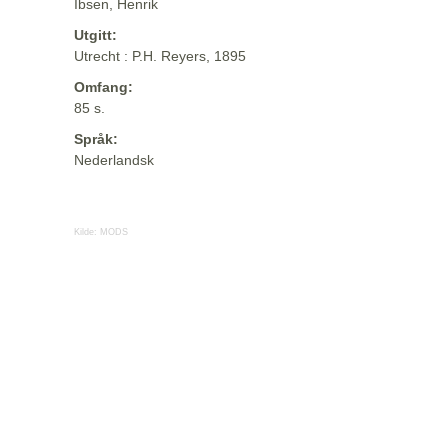
Ibsen, Henrik
Utgitt:
Utrecht : P.H. Reyers, 1895
Omfang:
85 s.
Språk:
Nederlandsk
Kilde:
MODS