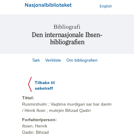
English
Bibliografi
Den internasjonale Ibsen-
bibliografien
Søk
Verkliste
Om bibliografien
Tilbake til
søketreff
Tittel:
Rusmirshulm ; Vaqtima murdigan sar bar darim
/ Hinrik Ibsin ; mutirjim Bihzad Qadiri
Forfatter/person:
Ibsen, Henrik
Qadiri, Bihzad