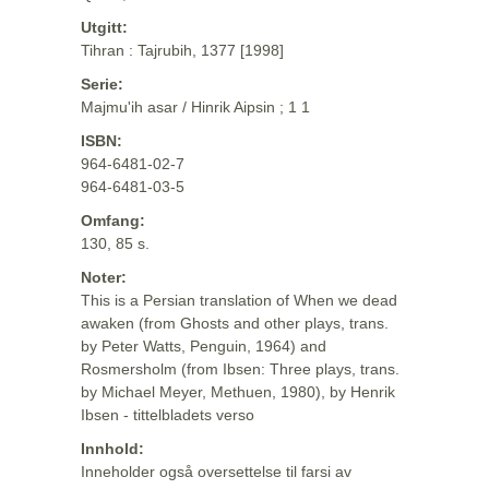
Utgitt:
Tihran : Tajrubih, 1377 [1998]
Serie:
Majmu'ih asar / Hinrik Aipsin ; 1 1
ISBN:
964-6481-02-7
964-6481-03-5
Omfang:
130, 85 s.
Noter:
This is a Persian translation of When we dead
awaken (from Ghosts and other plays, trans.
by Peter Watts, Penguin, 1964) and
Rosmersholm (from Ibsen: Three plays, trans.
by Michael Meyer, Methuen, 1980), by Henrik
Ibsen - tittelbladets verso
Innhold:
Inneholder også oversettelse til farsi av