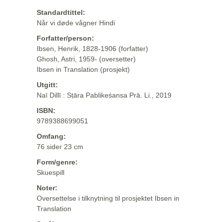
Standardtittel:
Når vi døde vågner Hindi
Forfatter/person:
Ibsen, Henrik, 1828-1906 (forfatter)
Ghosh, Astri, 1959- (oversetter)
Ibsen in Translation (prosjekt)
Utgitt:
Naī Dillī : Sṭāra Pablikeśansa Prā. Li., 2019
ISBN:
9789388699051
Omfang:
76 sider 23 cm
Form/genre:
Skuespill
Noter:
Oversettelse i tilknytning til prosjektet Ibsen in
Translation