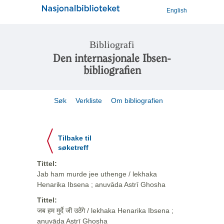
English
Bibliografi
Den internasjonale Ibsen-
bibliografien
Søk
Verkliste
Om bibliografien
Tilbake til
søketreff
Tittel:
Jab ham murde jee uthenge / lekhaka
Henarika Ibsena ; anuvāda Astrī Ghosha
Tittel:
जब हम मुर्दे जी उठेंगे / lekhaka Henarika Ibsena ;
anuvāda Astrī Ghosha