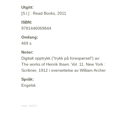
Utgitt:
[S.l.] : Read Books, 2011
ISBN:
9781446069844
Omfang:
469 s.
Noter:
Digitalt opptrykk ("trykk på forespørsel") av:
The works of Henrik Ibsen. Vol. 11. New York :
Scribner, 1912 i oversettelse av William Archer
Språk:
Engelsk
Kilde:
MODS