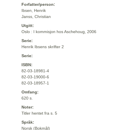
Forfatter/person:
Ibsen, Henrik
Janss, Christian
Utgitt:
Oslo : I kommisjon hos Aschehoug, 2006
Serie:
Henrik Ibsens skrifter 2
Serie:
ISBN:
82-03-18981-4
82-03-19000-6
82-03-18957-1
Omfang:
620 s.
Noter:
Titler hentet fra s. 5
Språk:
Norsk (Bokmål)