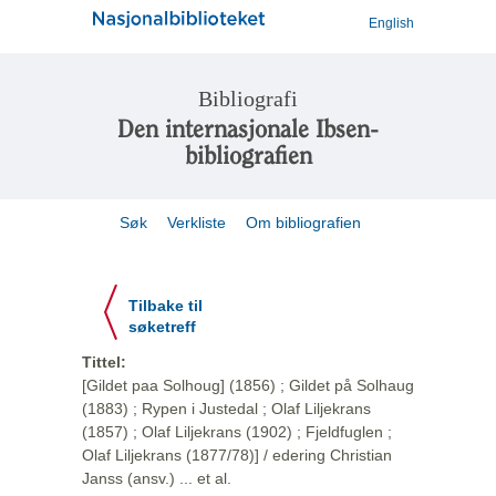
English
Bibliografi
Den internasjonale Ibsen-
bibliografien
Søk
Verkliste
Om bibliografien
Tilbake til
søketreff
Tittel:
[Gildet paa Solhoug] (1856) ; Gildet på Solhaug
(1883) ; Rypen i Justedal ; Olaf Liljekrans
(1857) ; Olaf Liljekrans (1902) ; Fjeldfuglen ;
Olaf Liljekrans (1877/78)] / edering Christian
Janss (ansv.) ... et al.