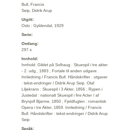
Bull, Francis
Seip, Didrik Arup
Utgitt:
Oslo : Gyldendal, 1929
Serie:
Omfang:
297 s.
Innhold:
Innhold: Gildet på Solhaug : Skuespil i tre akter.
- 2. udg., 1883 ; Fortale til anden udgave.
Innledning / Francis Bull. Håndskrifter : utgaver
: tekst-endringer / Didrik Arup Seip. Olaf
Liljekrans : Skuespil i 3 Akter, 1856 ; Rypen i
Justedal : nationalt Skuespil i fire Acter / af
Brynjolf Bjarme, 1850 ; Fjeldfuglen : romantisk
Opera i tre Akter, 1859. Innledning / Francis
Bull. Håndskrifter : tekst-endringer / Didrik Arup
Seip
Språk: