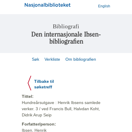
English
Bibliografi
Den internasjonale Ibsen-
bibliografien
Søk
Verkliste
Om bibliografien
Tilbake til
søketreff
Tittel:
Hundreårsutgave : Henrik Ibsens samlede
verker. 3 / ved Francis Bull, Halvdan Koht,
Didrik Arup Seip
Forfatter/person:
Ibsen, Henrik