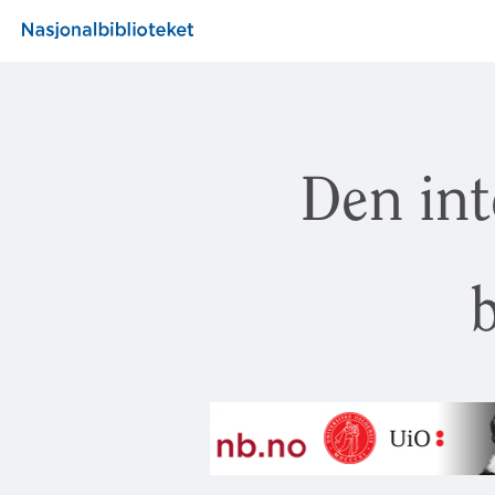
Den int
b