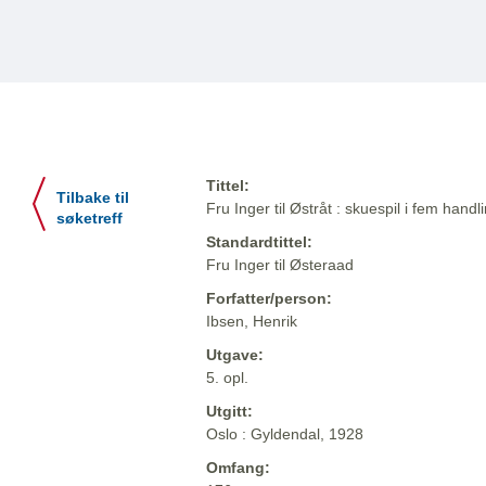
Tittel:
Tilbake til
Fru Inger til Østråt : skuespil i fem handl
søketreff
Standardtittel:
Fru Inger til Østeraad
Forfatter/person:
Ibsen, Henrik
Utgave:
5. opl.
Utgitt:
Oslo : Gyldendal, 1928
Omfang: