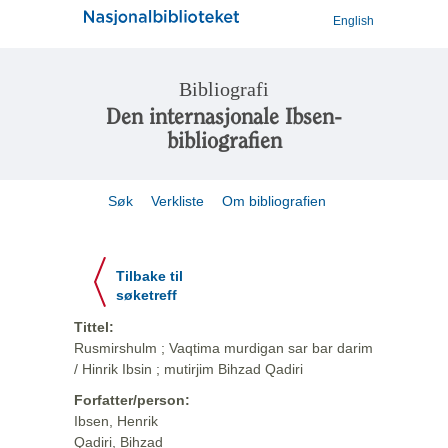
English
Bibliografi
Den internasjonale Ibsen-
bibliografien
Søk
Verkliste
Om bibliografien
Tilbake til
søketreff
Tittel:
Rusmirshulm ; Vaqtima murdigan sar bar darim
/ Hinrik Ibsin ; mutirjim Bihzad Qadiri
Forfatter/person:
Ibsen, Henrik
Qadiri, Bihzad