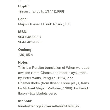
Utgitt:
Tihran : Tajrubih, 1377 [1998]
Serie:
Majmu'ih asar / Hinrik Aipsin ; 1 1
ISBN:
964-6481-02-7
964-6481-03-5
Omfang:
130, 85 s.
Noter:
This is a Persian translation of When we dead
awaken (from Ghosts and other plays, trans.
by Peter Watts, Penguin, 1964) and
Rosmersholm (from Ibsen: Three plays, trans.
by Michael Meyer, Methuen, 1980), by Henrik
Ibsen - tittelbladets verso
Innhold:
Inneholder også oversettelse til farsi av