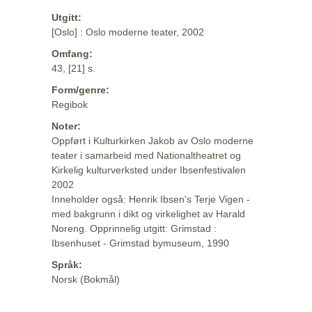
Utgitt:
[Oslo] : Oslo moderne teater, 2002
Omfang:
43, [21] s.
Form/genre:
Regibok
Noter:
Oppført i Kulturkirken Jakob av Oslo moderne
teater i samarbeid med Nationaltheatret og
Kirkelig kulturverksted under Ibsenfestivalen
2002
Inneholder også: Henrik Ibsen's Terje Vigen -
med bakgrunn i dikt og virkelighet av Harald
Noreng. Opprinnelig utgitt: Grimstad :
Ibsenhuset - Grimstad bymuseum, 1990
Språk:
Norsk (Bokmål)