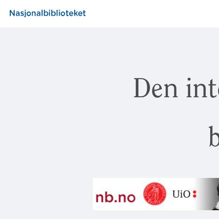
Den int
b