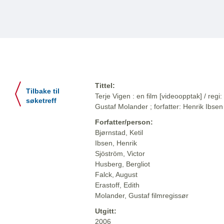
Tittel:
Tilbake til
Terje Vigen : en film [videoopptak] / regi
søketreff
Gustaf Molander ; forfatter: Henrik Ibsen
Forfatter/person:
Bjørnstad, Ketil
Ibsen, Henrik
Sjöström, Victor
Husberg, Bergliot
Falck, August
Erastoff, Edith
Molander, Gustaf filmregissør
Utgitt:
2006