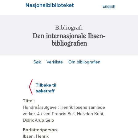
English
Bibliografi
Den internasjonale Ibsen-
bibliografien
Søk
Verkliste
Om bibliografien
Tilbake til
søketreff
Tittel:
Hundreårsutgave : Henrik Ibsens samlede
verker. 4 / ved Francis Bull, Halvdan Koht,
Didrik Arup Seip
Forfatter/person:
Ibsen, Henrik