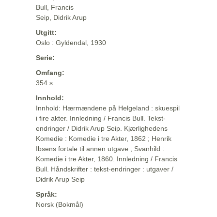
Bull, Francis
Seip, Didrik Arup
Utgitt:
Oslo : Gyldendal, 1930
Serie:
Omfang:
354 s.
Innhold:
Innhold: Hærmændene på Helgeland : skuespil
i fire akter. Innledning / Francis Bull. Tekst-
endringer / Didrik Arup Seip. Kjærlighedens
Komedie : Komedie i tre Akter, 1862 ; Henrik
Ibsens fortale til annen utgave ; Svanhild :
Komedie i tre Akter, 1860. Innledning / Francis
Bull. Håndskrifter : tekst-endringer : utgaver /
Didrik Arup Seip
Språk:
Norsk (Bokmål)