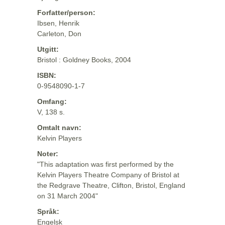
Forfatter/person:
Ibsen, Henrik
Carleton, Don
Utgitt:
Bristol : Goldney Books, 2004
ISBN:
0-9548090-1-7
Omfang:
V, 138 s.
Omtalt navn:
Kelvin Players
Noter:
"This adaptation was first performed by the
Kelvin Players Theatre Company of Bristol at
the Redgrave Theatre, Clifton, Bristol, England
on 31 March 2004"
Språk:
Engelsk