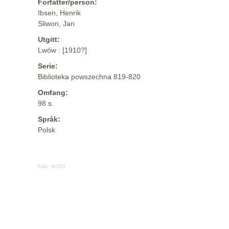
Forfatter/person:
Ibsen, Henrik
Sliwon, Jan
Utgitt:
Lwów : [1910?]
Serie:
Biblioteka powszechna 819-820
Omfang:
98 s.
Språk:
Polsk
Kilde:
MODS