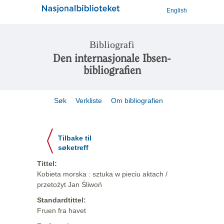
English
Bibliografi
Den internasjonale Ibsen-
bibliografien
Søk
Verkliste
Om bibliografien
Tilbake til
søketreff
Tittel:
Kobieta morska : sztuka w pieciu aktach /
przetoźyt Jan Śliwoń
Standardtittel:
Fruen fra havet