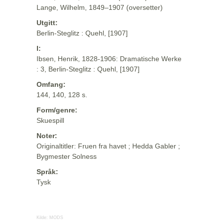
Lange, Wilhelm, 1849–1907 (oversetter)
Utgitt:
Berlin-Steglitz : Quehl, [1907]
I:
Ibsen, Henrik, 1828-1906: Dramatische Werke
: 3, Berlin-Steglitz : Quehl, [1907]
Omfang:
144, 140, 128 s.
Form/genre:
Skuespill
Noter:
Originaltitler: Fruen fra havet ; Hedda Gabler ;
Bygmester Solness
Språk:
Tysk
Kilde:
MODS