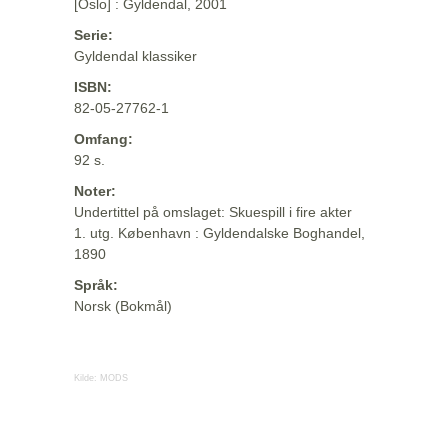
[Oslo] : Gyldendal, 2001
Serie:
Gyldendal klassiker
ISBN:
82-05-27762-1
Omfang:
92 s.
Noter:
Undertittel på omslaget: Skuespill i fire akter
1. utg. København : Gyldendalske Boghandel,
1890
Språk:
Norsk (Bokmål)
Kilde:
MODS