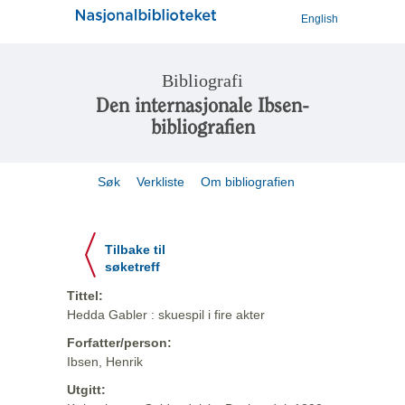
English
Bibliografi
Den internasjonale Ibsen-
bibliografien
Søk
Verkliste
Om bibliografien
Tilbake til
søketreff
Tittel:
Hedda Gabler : skuespil i fire akter
Forfatter/person:
Ibsen, Henrik
Utgitt: