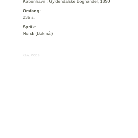
København : Gyldendalske Boghandel, 1890
Omfang:
236 s.
Språk:
Norsk (Bokmål)
Kilde:
MODS